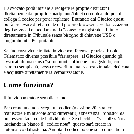
L'avvocato potrà iniziare a redigere le proprie deduzioni
direttamente dal proprio smartphone/tablet comunicando poi al
collega il codice per poter replicare. Entrando dal Giudice questi
potrà prelevare direttamente dal proprio browser la verbalizzazione
degli avvocati e incollarla nella "consolle magistrato". Il tutto
direttamente in Tribunale senza bisogno di chiavette USB o
"ingombranti" PC portatili.
Se l'udienza viene trattata in videoconferenza, grazie a Ruolo
Telematico diventa possibile "far sapere" al Giudice quando gli
avvocati di una causa "sono pronti" affinchè il magistrato, con
estrema semplicità, possa riceverli in una "stanza virtuale" dedicata
e acquisire direttamente la verbalizzazione.
Come funziona?
Il funzionamento è semplicissimo.
Per creare una nota scegli un codice (massimo 20 caratteri,
maiuscole e minuscole sono differenti!) abbastanza "robusto" da
non essere facilmente individuabile. Se clicchi su "visualizza/crea"
lasciando in bianco il "codice nota", questo sarà creato in
automatico dal sistema. Annota il codice poichè se lo dimentichi