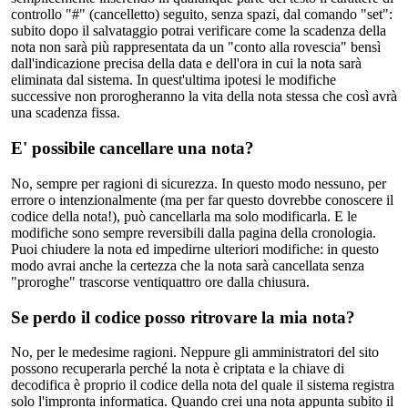
controllo "#" (cancelletto) seguito, senza spazi, dal comando "set":
subito dopo il salvataggio potrai verificare come la scadenza della
nota non sarà più rappresentata da un "conto alla rovescia" bensì
dall'indicazione precisa della data e dell'ora in cui la nota sarà
eliminata dal sistema. In quest'ultima ipotesi le modifiche
successive non prorogheranno la vita della nota stessa che così avrà
una scadenza fissa.
E' possibile cancellare una nota?
No, sempre per ragioni di sicurezza. In questo modo nessuno, per
errore o intenzionalmente (ma per far questo dovrebbe conoscere il
codice della nota!), può cancellarla ma solo modificarla. E le
modifiche sono sempre reversibili dalla pagina della cronologia.
Puoi chiudere la nota ed impedirne ulteriori modifiche: in questo
modo avrai anche la certezza che la nota sarà cancellata senza
"proroghe" trascorse ventiquattro ore dalla chiusura.
Se perdo il codice posso ritrovare la mia nota?
No, per le medesime ragioni. Neppure gli amministratori del sito
possono recuperarla perché la nota è criptata e la chiave di
decodifica è proprio il codice della nota del quale il sistema registra
solo l'impronta informatica. Quando crei una nota appunta subito il