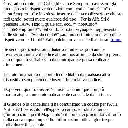
Così, ad esempio, se i Colleghi Caio e Sempronio avessero già
predisposto le rispettive deduzioni con i codici "noteCaio" e
"noteSempronio" e le volessi inserire nella verbalizzazione che sto
redigendo, potrei avere qualcosa del tipo: "Per la Alfa Srl è
presente l'Avv. Tizio il quale ecc. ecc.. #+noteCaio#
#+noteSempronio#". Salvando la nota i segnaposti rappresentati
dalle stringhe "#+codicenota#" saranno sostituiti con il testo delle
rispettive note. Dubbi? Fai qualche prova o chiedi aiuto sul
forum
.
Se sei un praticante/domiciliatario in udienza puoi anche
inviare/comunicare il codice al dominus affinché da studio prenda
atto di quanto verbalizzato da controparte e possa replicare
direttamente.
Le note rimarranno disponibili ed editabili da qualsiasi altro
dispositivo semplicemente inserendo il relativo codice.
Dopo ventiquattro ore, se "chiuse" o comunque non più
modificate, saranno automaticamente cancellate dal sistema.
Il Giudice o la cancelleria ti ha comunicato un codice per l'Aula
Virtuale? Inserisicilo nell'apposito campo e indica a fianco
("informazioni per il Magistrato") il nome dei procuratori, il ruolo
della causa o qualunque altra informazioni utile al giudice per
individuare il fascicolo.