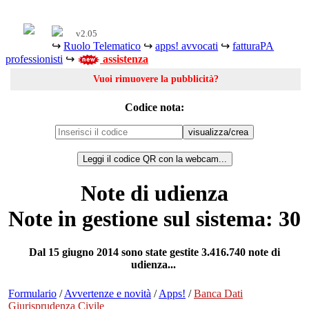
v2.05
↪
Ruolo Telematico
↪
apps! avvocati
↪
fatturaPA
professionisti
↪
assistenza
Vuoi rimuovere la pubblicità?
Codice nota:
Leggi il codice QR con la webcam...
Note di udienza
Note in gestione sul sistema: 30
Dal 15 giugno 2014 sono state gestite 3.416.740 note di
udienza...
Formulario
/
Avvertenze e novità
/
Apps!
/
Banca Dati
Giurisprudenza Civile