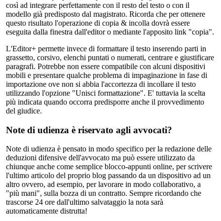
così ad integrare perfettamente con il resto del testo o con il
modello già predisposto dal magistrato. Ricorda che per ottenere
questo risultato l'operazione di copia & incolla dovrà essere
eseguita dalla finestra dall'editor o mediante l'apposito link "copia".
L'Editor+ permette invece di formattare il testo inserendo parti in
grassetto, corsivo, elenchi puntati o numerati, centrare e giustificare
paragrafi. Potrebbe non essere compatibile con alcuni dispositivi
mobili e presentare qualche problema di impaginazione in fase di
importazione ove non si abbia l'accortezza di incollare il testo
utilizzando l'opzione "Unisci formattazione". E' tuttavia la scelta
più indicata quando occorra predisporre anche il provvedimento
del giudice.
Note di udienza è riservato agli avvocati?
Note di udienza è pensato in modo specifico per la redazione delle
deduzioni difensive dell'avvocato ma può essere utilizzato da
chiunque anche come semplice blocco-appunti online, per scrivere
l'ultimo articolo del proprio blog passando da un dispositivo ad un
altro ovvero, ad esempio, per lavorare in modo collaborativo, a
"più mani", sulla bozza di un contratto. Sempre ricordando che
trascorse 24 ore dall'ultimo salvataggio la nota sarà
automaticamente distrutta!