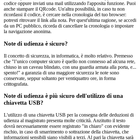
codice oppure inviati una mail utilizzando l'apposita funzione. Puoi
anche stampare il QRcode. Un'altra possibilità, in caso tu non
ricordassi il codice, è cercare nella cronologia del tuo browser:
potresti ritrovare il link alla nota. Per quest'ultima ragione, se accedi
da un PC pubblico, ricorda di cancellare la cronologia o impostare
la navigazione anonima.
Note di udienza è sicuro?
Il concetto di sicurezza, in informatica, è molto relativo. Premesso
che "l’unico computer sicuro è quello non connesso ad alcuna rete,
chiuso in un caveau blindato, con una guardia armata alla porta, e...
spento!" a garanzia di una maggiore sicurezza le note sono
conservate, seppur soltanto per ventiquattro ore, in forma
crittografata.
Note di udienza è più sicuro dell'utilizzo di una
chiavetta USB?
L'utilizzo di una chiavetta USB per la consegna delle deduzioni di
udienza al magistrato presenta molte criticità. Anzitutto il testo
dovrà necessariamente essere registrato "in chiaro" con evidente
rischio, in caso di smarrimento o sottrazione della chiavetta, che
informazioni sensibili siano visibili a terzi. Al pari la chiavetta sarà