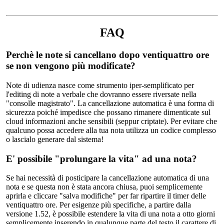
FAQ
Perchè le note si cancellano dopo ventiquattro ore
se non vengono più modificate?
Note di udienza nasce come strumento iper-semplificato per
l'editing di note a verbale che dovranno essere riversate nella
"consolle magistrato". La cancellazione automatica è una forma di
sicurezza poiché impedisce che possano rimanere dimenticate sul
cloud informazioni anche sensibili (seppur criptate). Per evitare che
qualcuno possa accedere alla tua nota utilizza un codice complesso
o lascialo generare dal sistema!
E' possibile "prolungare la vita" ad una nota?
Se hai necessità di posticipare la cancellazione automatica di una
nota e se questa non è stata ancora chiusa, puoi semplicemente
aprirla e cliccare "salva modifiche" per far ripartire il timer delle
ventiquattro ore. Per esigenze più specifiche, a partire dalla
versione 1.52, è possibile estendere la vita di una nota a otto giorni
semplicemente inserendo in qualunque parte del testo il carattere di