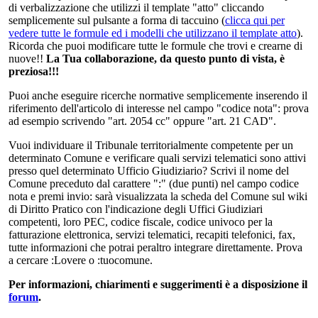
di verbalizzazione che utilizzi il template "atto" cliccando
semplicemente sul pulsante a forma di taccuino (
clicca qui per
vedere tutte le formule ed i modelli che utilizzano il template atto
).
Ricorda che puoi modificare tutte le formule che trovi e crearne di
nuove!!
La Tua collaborazione, da questo punto di vista, è
preziosa!!!
Puoi anche eseguire ricerche normative semplicemente inserendo il
riferimento dell'articolo di interesse nel campo "codice nota": prova
ad esempio scrivendo "art. 2054 cc" oppure "art. 21 CAD".
Vuoi individuare il Tribunale territorialmente competente per un
determinato Comune e verificare quali servizi telematici sono attivi
presso quel determinato Ufficio Giudiziario? Scrivi il nome del
Comune preceduto dal carattere ":" (due punti) nel campo codice
nota e premi invio: sarà visualizzata la scheda del Comune sul wiki
di Diritto Pratico con l'indicazione degli Uffici Giudiziari
competenti, loro PEC, codice fiscale, codice univoco per la
fatturazione elettronica, servizi telematici, recapiti telefonici, fax,
tutte informazioni che potrai peraltro integrare direttamente. Prova
a cercare :Lovere o :tuocomune.
Per informazioni, chiarimenti e suggerimenti è a disposizione il
forum
.