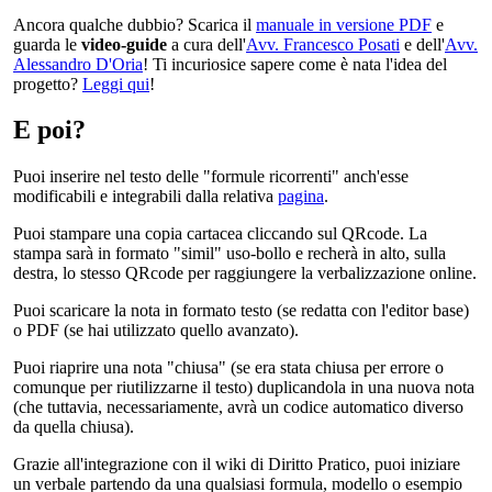
Ancora qualche dubbio? Scarica il
manuale in versione PDF
e
guarda le
video-guide
a cura dell'
Avv. Francesco Posati
e dell'
Avv.
Alessandro D'Oria
! Ti incuriosice sapere come è nata l'idea del
progetto?
Leggi qui
!
E poi?
Puoi inserire nel testo delle "formule ricorrenti" anch'esse
modificabili e integrabili dalla relativa
pagina
.
Puoi stampare una copia cartacea cliccando sul QRcode. La
stampa sarà in formato "simil" uso-bollo e recherà in alto, sulla
destra, lo stesso QRcode per raggiungere la verbalizzazione online.
Puoi scaricare la nota in formato testo (se redatta con l'editor base)
o PDF (se hai utilizzato quello avanzato).
Puoi riaprire una nota "chiusa" (se era stata chiusa per errore o
comunque per riutilizzarne il testo) duplicandola in una nuova nota
(che tuttavia, necessariamente, avrà un codice automatico diverso
da quella chiusa).
Grazie all'integrazione con il wiki di Diritto Pratico, puoi iniziare
un verbale partendo da una qualsiasi formula, modello o esempio