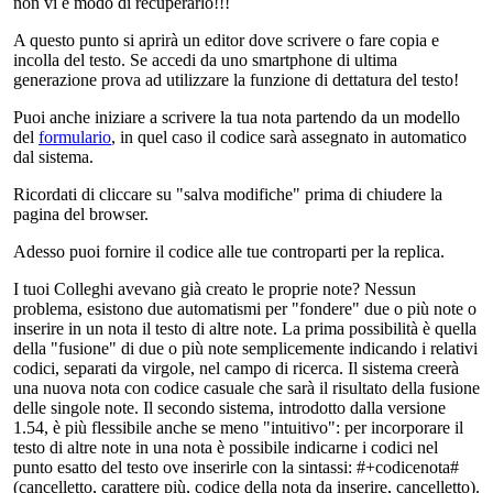
non vi è modo di recuperarlo!!!
A questo punto si aprirà un editor dove scrivere o fare copia e
incolla del testo. Se accedi da uno smartphone di ultima
generazione prova ad utilizzare la funzione di dettatura del testo!
Puoi anche iniziare a scrivere la tua nota partendo da un modello
del
formulario
, in quel caso il codice sarà assegnato in automatico
dal sistema.
Ricordati di cliccare su "salva modifiche" prima di chiudere la
pagina del browser.
Adesso puoi fornire il codice alle tue controparti per la replica.
I tuoi Colleghi avevano già creato le proprie note? Nessun
problema, esistono due automatismi per "fondere" due o più note o
inserire in un nota il testo di altre note. La prima possibilità è quella
della "fusione" di due o più note semplicemente indicando i relativi
codici, separati da virgole, nel campo di ricerca. Il sistema creerà
una nuova nota con codice casuale che sarà il risultato della fusione
delle singole note. Il secondo sistema, introdotto dalla versione
1.54, è più flessibile anche se meno "intuitivo": per incorporare il
testo di altre note in una nota è possibile indicarne i codici nel
punto esatto del testo ove inserirle con la sintassi: #+codicenota#
(cancelletto, carattere più, codice della nota da inserire, cancelletto).